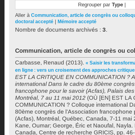
Regrouper par
Type
|
Aller à
Communication, article de congrès ou colloq
|
doctoral accepté
Mémoire accepté
Nombre de documents archivés :
3
.
Communication, article de congrès ou co
Carbasse, Renaud
(2013).
« Saisir les transfor
en ligne : vers un croisement des approches critique
EST LA CRITIQUE EN COMMUNICATION ? Act
international Dans le cadre du 80ème congrès 
francophone pour le savoir (Acfas), Palais de
Montréal, 7 au 11 mai 2012
(OÙ [EN] EST LA
COMMUNICATION ? Colloque international Da
80ème congrès de l’Association francophone p
(Acfas), Montréal, Québec, Canada, 7-11 mai 2
Kane, Oumar
;
George, Éric
et
Naoufal, Nayla
.
Canada, Centre de recherche GRICIS, pp. 46-