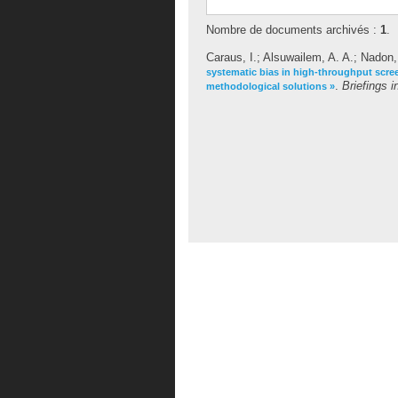
Nombre de documents archivés :
1
.
Caraus, I.
;
Alsuwailem, A. A.
;
Nadon,
systematic bias in high-throughput scre
.
Briefings i
methodological solutions »