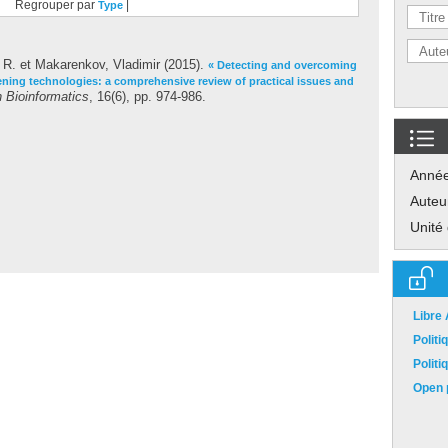
Regrouper par
|
Type
 R.
et
Makarenkov, Vladimir
(2015).
« Detecting and overcoming
ening technologies: a comprehensive review of practical issues and
n Bioinformatics
, 16(6), pp. 974-986.
Anné
Auteu
Unité
Libre
Polit
Polit
Open p