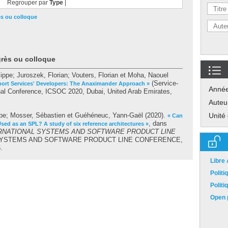
Regrouper par
Type
|
ès ou colloque
grès ou colloque
lippe
;
Juroszek, Florian
;
Vouters, Florian
et
Moha, Naouel
(Service-
port Services' Developers: The Anaximander Approach »
Anné
onal Conference, ICSOC 2020, Dubai, United Arab Emirates,
Auteu
ppe
;
Mosser, Sébastien
et
Guéhéneuc, Yann-Gaël
(2020).
Unité
« Can
, dans
sed as an SPL? A study of six reference architectures »
INTERNATIONAL SYSTEMS AND SOFTWARE PRODUCT LINE
SYSTEMS AND SOFTWARE PRODUCT LINE CONFERENCE,
.
Libre
Polit
Polit
Open p