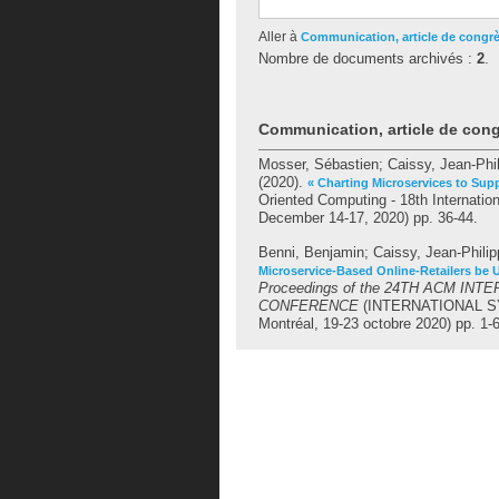
Aller à
Communication, article de congr
Nombre de documents archivés :
2
.
Communication, article de con
Mosser, Sébastien
;
Caissy, Jean-Phi
(2020).
« Charting Microservices to Sup
Oriented Computing - 18th Internati
December 14-17, 2020) pp. 36-44.
Benni, Benjamin
;
Caissy, Jean-Phili
Microservice-Based Online-Retailers be U
Proceedings of the 24TH ACM 
CONFERENCE
(INTERNATIONAL 
Montréal, 19-23 octobre 2020) pp. 1-6