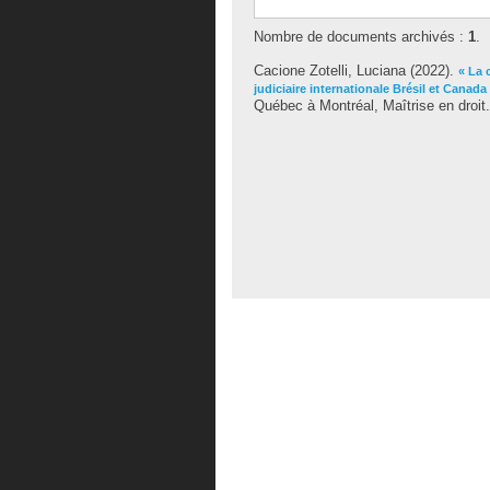
Nombre de documents archivés :
1
.
Cacione Zotelli, Luciana
(2022).
« La 
judiciaire internationale Brésil et Canada
Québec à Montréal, Maîtrise en droit.