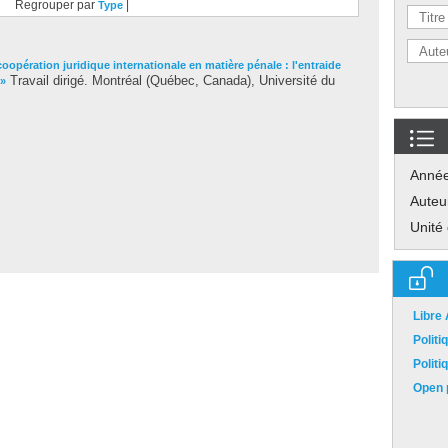
Regrouper par
|
Type
coopération juridique internationale en matière pénale : l'entraide
Travail dirigé. Montréal (Québec, Canada), Université du
 »
Anné
Auteu
Unité
Libre
Polit
Polit
Open p