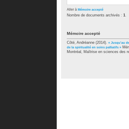
Aller à
Mémoire accepté
Nombre de documents archivés :
1
.
Mémoire accepté
Côté, Andréanne
(2014).
« Jusqu'au de
Mémo
de la spiritualité en soins palliatifs »
Montréal, Maîtrise en sciences des re