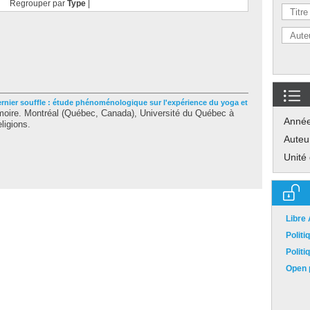
Regrouper par
Type
|
rnier souffle : étude phénoménologique sur l'expérience du yoga et
ire. Montréal (Québec, Canada), Université du Québec à
Anné
ligions.
Auteu
Unité
Libre
Polit
Polit
Open p