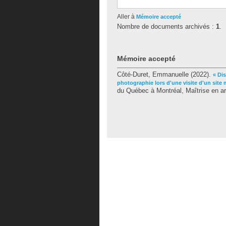
Aller à
Mémoire accepté
Nombre de documents archivés :
1
.
Mémoire accepté
Côté-Duret, Emmanuelle
(2022).
« Dis
photographie lors d'une visite d'un site 
du Québec à Montréal, Maîtrise en ar