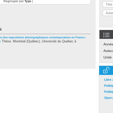
Regrouper par
Type
|
é
ues des expositions photographiques contemporaines en France :
Thèse. Montréal (Québec), Université du Québec à
»
Anné
.
Auteu
Unité
Libre
Polit
Polit
Open p