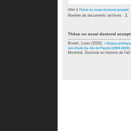
Aller à
Thèse ou essai doctoral accepté
Nombre de documents archivés :
1
.
Thèse ou essai doctoral accept
Boulet, Louis
(2025).
« Enjeux politiq
une étude du Jeu de Paume (2004-2020) 
Montréal, Doctorat en histoire de l'art