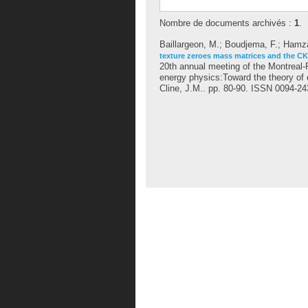
Nombre de documents archivés :
1
.
Baillargeon, M.
;
Boudjema, F.
;
Hamza
texture zeroes mass matrices and the CK
20th annual meeting of the Montreal
energy physics:Toward the theory of 
Cline, J.M.
. pp. 80-90. ISSN 0094-2