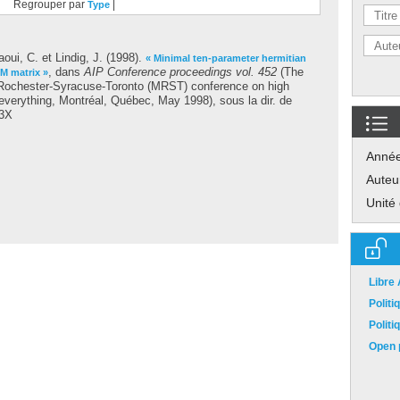
Regrouper par
|
Type
oui, C.
et
Lindig, J.
(1998).
« Minimal ten-parameter hermitian
, dans
AIP Conference proceedings vol. 452
(The
M matrix »
-Rochester-Syracuse-Toronto (MRST) conference on high
everything, Montréal, Québec, May 1998), sous la dir. de
43X
Anné
Auteu
Unité
Libre
Polit
Polit
Open p