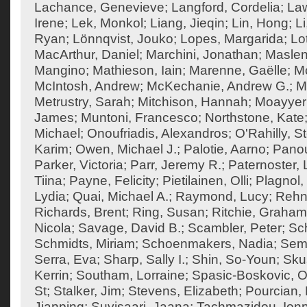
Lachance, Genevieve
;
Langford, Cordelia
;
Law
Irene
;
Lek, Monkol
;
Liang, Jieqin
;
Lin, Hong
;
Li
Ryan
;
Lönnqvist, Jouko
;
Lopes, Margarida
;
Lo
MacArthur, Daniel
;
Marchini, Jonathan
;
Maslen
Mangino
;
Mathieson, Iain
;
Marenne, Gaëlle
;
Mc
McIntosh, Andrew
;
McKechanie, Andrew G.
;
M
Metrustry, Sarah
;
Mitchison, Hannah
;
Moayyeri
James
;
Muntoni, Francesco
;
Northstone, Kate
Michael
;
Onoufriadis, Alexandros
;
O'Rahilly, 
Karim
;
Owen, Michael J.
;
Palotie, Aarno
;
Panou
Parker, Victoria
;
Parr, Jeremy R.
;
Paternoster, 
Tiina
;
Payne, Felicity
;
Pietilainen, Olli
;
Plagnol,
Lydia
;
Quai, Michael A.
;
Raymond, Lucy
;
Rehn
Richards, Brent
;
Ring, Susan
;
Ritchie, Graham
Nicola
;
Savage, David B.
;
Scambler, Peter
;
Sch
Schmidts, Miriam
;
Schoenmakers, Nadia
;
Semp
Serra, Eva
;
Sharp, Sally I.
;
Shin, So-Youn
;
Sku
Kerrin
;
Southam, Lorraine
;
Spasic-Boskovic, O
St
;
Stalker, Jim
;
Stevens, Elizabeth
;
Pourcian, 
Jianping
;
Suvisaari, Jaana
;
Tachmazidou, Ion