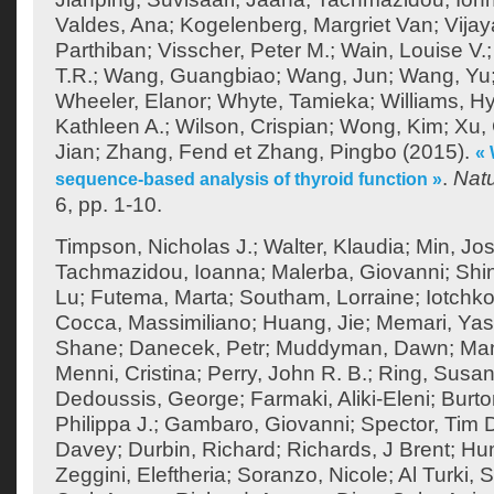
Valdes, Ana
;
Kogelenberg, Margriet Van
;
Vija
Parthiban
;
Visscher, Peter M.
;
Wain, Louise V.
T.R.
;
Wang, Guangbiao
;
Wang, Jun
;
Wang, Yu
Wheeler, Elanor
;
Whyte, Tamieka
;
Williams, H
Kathleen A.
;
Wilson, Crispian
;
Wong, Kim
;
Xu,
Jian
;
Zhang, Fend
et
Zhang, Pingbo
(2015).
«
.
Nat
sequence-based analysis of thyroid function »
6, pp. 1-10.
Timpson, Nicholas J.
;
Walter, Klaudia
;
Min, Jos
Tachmazidou, Ioanna
;
Malerba, Giovanni
;
Shi
Lu
;
Futema, Marta
;
Southam, Lorraine
;
Iotchko
Cocca, Massimiliano
;
Huang, Jie
;
Memari, Yas
Shane
;
Danecek, Petr
;
Muddyman, Dawn
;
Man
Menni, Cristina
;
Perry, John R. B.
;
Ring, Susan
Dedoussis, George
;
Farmaki, Aliki-Eleni
;
Burto
Philippa J.
;
Gambaro, Giovanni
;
Spector, Tim 
Davey
;
Durbin, Richard
;
Richards, J Brent
;
Hum
Zeggini, Eleftheria
;
Soranzo, Nicole
;
Al Turki,