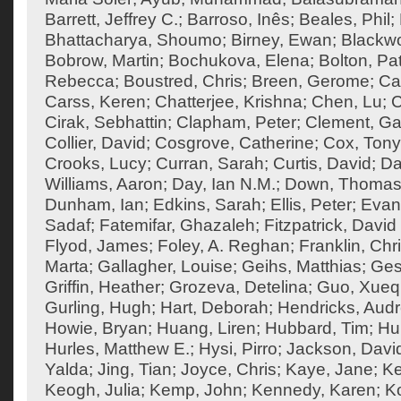
Barrett, Jeffrey C.
;
Barroso, Inês
;
Beales, Phil
;
Bhattacharya, Shoumo
;
Birney, Ewan
;
Blackw
Bobrow, Martin
;
Bochukova, Elena
;
Bolton, Pat
Rebecca
;
Boustred, Chris
;
Breen, Gerome
;
Ca
Carss, Keren
;
Chatterjee, Krishna
;
Chen, Lu
;
C
Cirak, Sebhattin
;
Clapham, Peter
;
Clement, Ga
Collier, David
;
Cosgrove, Catherine
;
Cox, Tony
Crooks, Lucy
;
Curran, Sarah
;
Curtis, David
;
Da
Williams, Aaron
;
Day, Ian N.M.
;
Down, Thoma
Dunham, Ian
;
Edkins, Sarah
;
Ellis, Peter
;
Evan
Sadaf
;
Fatemifar, Ghazaleh
;
Fitzpatrick, David
Flyod, James
;
Foley, A. Reghan
;
Franklin, Chr
Marta
;
Gallagher, Louise
;
Geihs, Matthias
;
Ges
Griffin, Heather
;
Grozeva, Detelina
;
Guo, Xueq
Gurling, Hugh
;
Hart, Deborah
;
Hendricks, Aud
Howie, Bryan
;
Huang, Liren
;
Hubbard, Tim
;
Hu
Hurles, Matthew E.
;
Hysi, Pirro
;
Jackson, Davi
Yalda
;
Jing, Tian
;
Joyce, Chris
;
Kaye, Jane
;
K
Keogh, Julia
;
Kemp, John
;
Kennedy, Karen
;
Ko