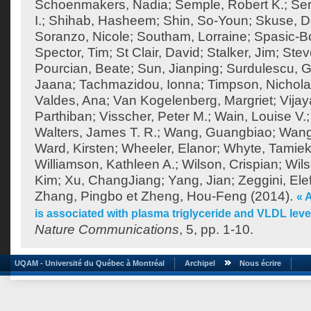
Schoenmakers, Nadia
;
Semple, Robert K.
;
Ser
I.
;
Shihab, Hasheem
;
Shin, So-Youn
;
Skuse, D
Soranzo, Nicole
;
Southam, Lorraine
;
Spasic-Bo
Spector, Tim
;
St Clair, David
;
Stalker, Jim
;
Stev
Pourcian, Beate
;
Sun, Jianping
;
Surdulescu, G
Jaana
;
Tachmazidou, Ionna
;
Timpson, Nichol
Valdes, Ana
;
Van Kogelenberg, Margriet
;
Vija
Parthiban
;
Visscher, Peter M.
;
Wain, Louise V.
Walters, James T. R.
;
Wang, Guangbiao
;
Wang
Ward, Kirsten
;
Wheeler, Elanor
;
Whyte, Tamie
Williamson, Kathleen A.
;
Wilson, Crispian
;
Wils
Kim
;
Xu, ChangJiang
;
Yang, Jian
;
Zeggini, Ele
Zhang, Pingbo
et
Zheng, Hou-Feng
(2014).
« 
is associated with plasma triglyceride and VLDL lev
Nature Communications
, 5, pp. 1-10.
UQAM - Université du Québec à Montréal
Archipel
Nous écrire