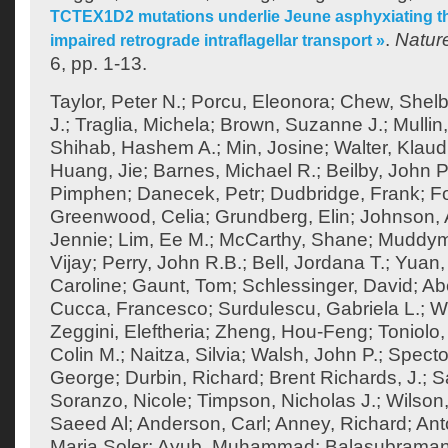
TCTEX1D2 mutations underlie Jeune asphyxiating th
.
Natur
impaired retrograde intraflagellar transport »
6, pp. 1-13.
Taylor, Peter N.
;
Porcu, Eleonora
;
Chew, Shel
J.
;
Traglia, Michela
;
Brown, Suzanne J.
;
Mullin
Shihab, Hashem A.
;
Min, Josine
;
Walter, Klaud
Huang, Jie
;
Barnes, Michael R.
;
Beilby, John P
Pimphen
;
Danecek, Petr
;
Dudbridge, Frank
;
F
Greenwood, Celia
;
Grundberg, Elin
;
Johnson, 
Jennie
;
Lim, Ee M.
;
McCarthy, Shane
;
Muddym
Vijay
;
Perry, John R.B.
;
Bell, Jordana T.
;
Yuan,
Caroline
;
Gaunt, Tom
;
Schlessinger, David
;
Ab
Cucca, Francesco
;
Surdulescu, Gabriela L.
;
Wo
Zeggini, Eleftheria
;
Zheng, Hou-Feng
;
Toniolo,
Colin M.
;
Naitza, Silvia
;
Walsh, John P.
;
Specto
George
;
Durbin, Richard
;
Brent Richards, J.
;
S
Soranzo, Nicole
;
Timpson, Nicholas J.
;
Wilson,
Saeed Al
;
Anderson, Carl
;
Anney, Richard
;
Ant
Maria Soler
;
Ayub, Muhammad
;
Balasubraman