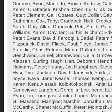
Gerome
;
Brion, Marie-Jo
;
Brown, Andrew
;
Cali
Keren
;
Chatterjee, Krishna
;
Chen, Lu
;
Cirak, S
Peter
;
Clement, Gail
;
Coates, Guy
;
Collier, Dav
Catherine
;
Cox, Tony
;
Craddock, Nick
;
Crooks
Sarah
;
Daly, Allan
;
Danecek, Petr
;
Smith, Geo
Williams, Aaron
;
Day, Ian
;
Durbin, Richard
;
Edk
Peter
;
Evans, David
;
Farooqi, I. Sadaf
;
Fatemif
Fitzpatrick, David
;
Flicek, Paul
;
Floyd, Jamie
;
F
Franklin, Chris
;
Futema, Marta
;
Gallagher, Lou
Geschwind, Daniel
;
Greenwood, Celia
;
Grozev
Xiaosen
;
Gurling, Hugh
;
Hart, Deborah
;
Hendri
Holmans, Peter
;
Huang, Jie
;
Humphries, Steve
Hysi, Pirro
;
Jackson, David
;
Jamshidi, Yalda
;
J
Joyce
;
Kaye, Jane
;
Keane, Thomas
;
Kemp, J
Karen
;
Kent, Alastair
;
Kolb-Kokocinski, Anja
;
L
Genevieve
;
Langford, Cordelia
;
Lee, Irene
;
Li,
Ryan, Liu
;
Lönnqvist, Jouko
;
Lopes, Margarid
G.
;
Massimo, Mangino
;
Marchini, Jonathan
;
Ma
McCarthy, Shane
;
McGuffin, Peter
;
McIntosh,