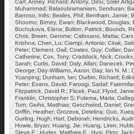
Carl
;
Anney, Richard
;
Antony, Dinu
;
Soler Artig
Muhammad
;
Balasubramaniam, Senduran
;
Ba
Barroso, Inês
;
Beales, Phil
;
Bentham, Jamie
;
B
Shoumo
;
Birney, Ewan
;
Blackwood, Douglas
;
Bochukova, Elena
;
Bolton, Patrick
;
Bounds, R
Chris
;
Breen, Gerome
;
Calissano, Mattia
;
Cars
Krishna
;
Chen, Lu
;
Ciampi, Antonio
;
Cirak, Seb
Peter
;
Clement, Gail
;
Coates, Guy
;
Collier, Dav
Catherine
;
Cox, Tony
;
Craddock, Nick
;
Crooks
Sarah
;
Curtis, David
;
Daly, Allan
;
Danecek, Pet
George
;
Day-Williams, Aaron
;
Day, Ian N. M.
;
Yuanping
;
Dunham, Ian
;
Durbin, Richard
;
Edki
Peter
;
Evans, David
;
Faroogi, Sadaf
;
Fatemifa
Fitzpatrick, David R.
;
Flicek, Paul
;
Flyod, Jam
Franklin, Christopher S
;
Futema, Marta
;
Gallag
Tom
;
Geihs, Matthias
;
Geschwind, Daniel
;
Gre
Griffin, Heather
;
Grozeva, Detelina
;
Guo, Xueq
Gurling, Hugh
;
Hart, Deborah
;
Hendricks, Aud
Howie, Bryan
;
Huang, Jie
;
Huang, Liren
;
Hubba
Steve E.
;
Hurles, Matthew E.
;
Hysi, Pirro
;
Jack