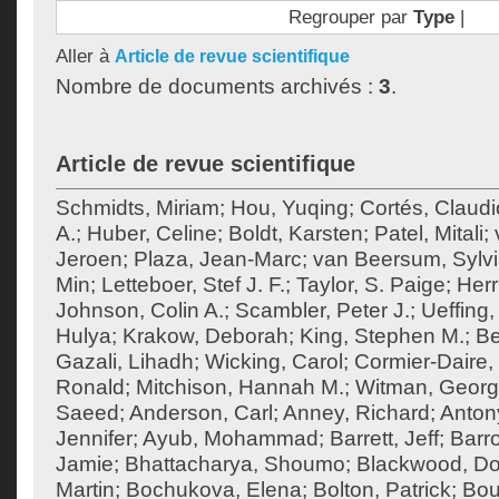
Regrouper par
Type
|
Aller à
Article de revue scientifique
Nombre de documents archivés :
3
.
Article de revue scientifique
Schmidts, Miriam
;
Hou, Yuqing
;
Cortés, Claudi
A.
;
Huber, Celine
;
Boldt, Karsten
;
Patel, Mitali
;
Jeroen
;
Plaza, Jean-Marc
;
van Beersum, Sylvi
Min
;
Letteboer, Stef J. F.
;
Taylor, S. Paige
;
Herr
Johnson, Colin A.
;
Scambler, Peter J.
;
Ueffing,
Hulya
;
Krakow, Deborah
;
King, Stephen M.
;
Be
Gazali, Lihadh
;
Wicking, Carol
;
Cormier-Daire, 
Ronald
;
Mitchison, Hannah M.
;
Witman, Georg
Saeed
;
Anderson, Carl
;
Anney, Richard
;
Anton
Jennifer
;
Ayub, Mohammad
;
Barrett, Jeff
;
Barr
Jamie
;
Bhattacharya, Shoumo
;
Blackwood, Do
Martin
;
Bochukova, Elena
;
Bolton, Patrick
;
Bou