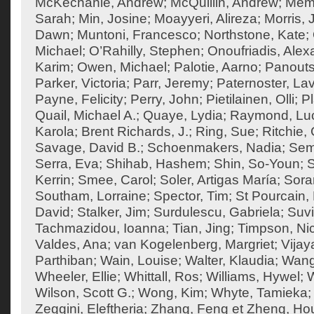
McKechanie, Andrew
;
McQuillin, Andrew
;
Mema
Sarah
;
Min, Josine
;
Moayyeri, Alireza
;
Morris,
Dawn
;
Muntoni, Francesco
;
Northstone, Kate
;
Michael
;
O’Rahilly, Stephen
;
Onoufriadis, Ale
Karim
;
Owen, Michael
;
Palotie, Aarno
;
Panouts
Parker, Victoria
;
Parr, Jeremy
;
Paternoster, Lav
Payne, Felicity
;
Perry, John
;
Pietilainen, Olli
;
Pl
Quail, Michael A.
;
Quaye, Lydia
;
Raymond, Lu
Karola
;
Brent Richards, J.
;
Ring, Sue
;
Ritchie
Savage, David B.
;
Schoenmakers, Nadia
;
Sem
Serra, Eva
;
Shihab, Hashem
;
Shin, So-Youn
;
S
Kerrin
;
Smee, Carol
;
Soler, Artigas María
;
Sora
Southam, Lorraine
;
Spector, Tim
;
St Pourcain,
David
;
Stalker, Jim
;
Surdulescu, Gabriela
;
Suvi
Tachmazidou, Ioanna
;
Tian, Jing
;
Timpson, Ni
Valdes, Ana
;
van Kogelenberg, Margriet
;
Vija
Parthiban
;
Wain, Louise
;
Walter, Klaudia
;
Wang
Wheeler, Ellie
;
Whittall, Ros
;
Williams, Hywel
;
W
Wilson, Scott G.
;
Wong, Kim
;
Whyte, Tamieka
Zeggini, Eleftheria
;
Zhang, Feng
et
Zheng, Ho