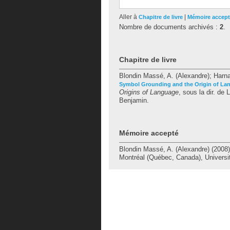
Aller à
|
Chapitre de livre
Mémoire accep
Nombre de documents archivés :
2
.
Chapitre de livre
Blondin Massé, A. (Alexandre)
;
Harn
Symbol Grounding and the Origin of Lan
Origins of Language
, sous la dir. de
L
Benjamin.
Mémoire accepté
Blondin Massé, A. (Alexandre)
(2008
Montréal (Québec, Canada), Universi