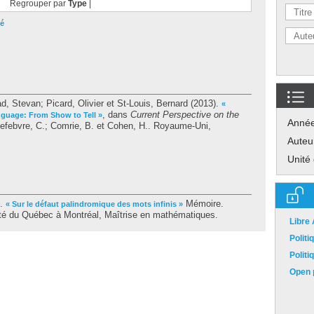
Regrouper par
Type
|
té
ad, Stevan
;
Picard, Olivier
et
St-Louis, Bernard
(2013).
«
, dans
Current Perspective on the
guage: From Show to Tell »
Anné
efebvre, C.
;
Comrie, B.
et
Cohen, H.
. Royaume-Uni,
Auteu
Unité
).
Mémoire.
« Sur le défaut palindromique des mots infinis »
té du Québec à Montréal, Maîtrise en mathématiques.
Libre
Polit
Polit
Open p