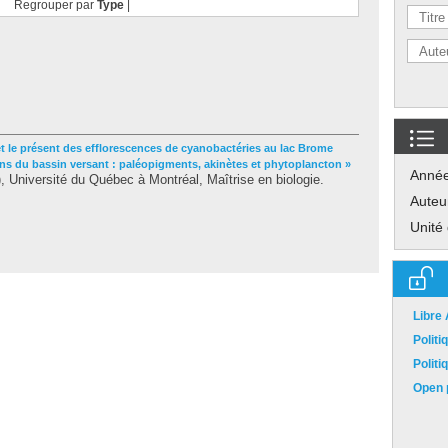
Regrouper par
Type
|
et le présent des efflorescences de cyanobactéries au lac Brome
ons du bassin versant : paléopigments, akinètes et phytoplancton »
Anné
Université du Québec à Montréal, Maîtrise en biologie.
Auteu
Unité
Libre
Polit
Polit
Open p