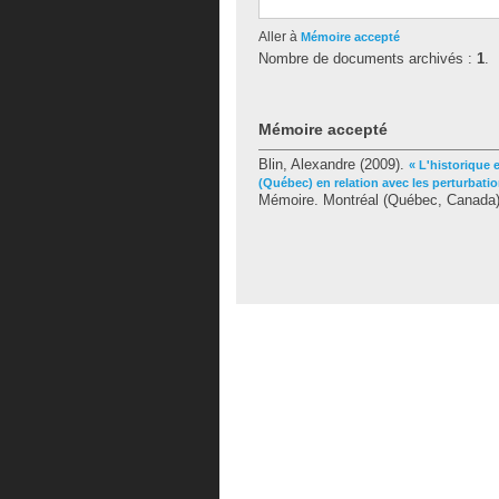
Aller à
Mémoire accepté
Nombre de documents archivés :
1
.
Mémoire accepté
Blin, Alexandre
(2009).
« L'historique 
(Québec) en relation avec les perturbati
Mémoire. Montréal (Québec, Canada), 