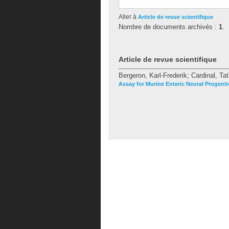
Aller à
Article de revue scientifique
Nombre de documents archivés :
1
.
Article de revue scientifique
Bergeron, Karl-Frederik
;
Cardinal, Ta
Assay for Murine Enteric Neural Progenit