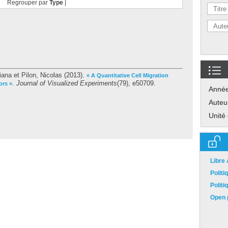
Regrouper par
Type
|
tiana
et
Pilon, Nicolas
(2013).
« A Quantitative Cell Migration
.
Journal of Visualized Experiments
(79), e50709.
ors »
Anné
Auteu
Unité
Libre
Polit
Polit
Open p