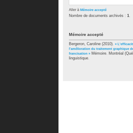
Aller à
Mémoire accepté
Nombre de documents archivés :
1
.
Mémoire accepté
Bergeron, Caroline
(2010).
« L'efficac
l'amélioration du traitement graphique d
Mémoire. Montréal (Québ
francisation »
linguistique.