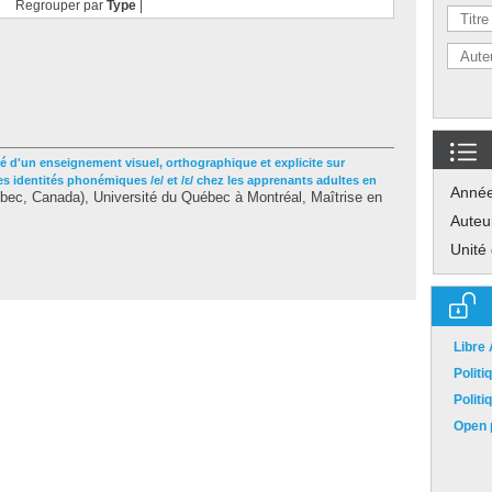
Regrouper par
Type
|
ité d'un enseignement visuel, orthographique et explicite sur
es identités phonémiques /e/ et /ε/ chez les apprenants adultes en
Anné
ec, Canada), Université du Québec à Montréal, Maîtrise en
Auteu
Unité
Libre
Polit
Polit
Open p