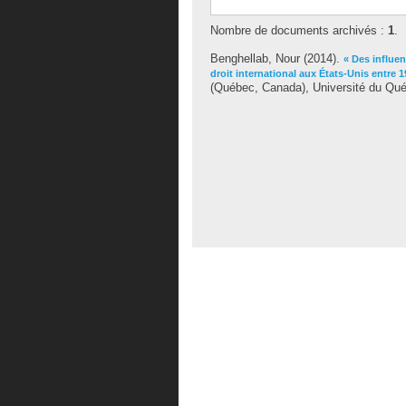
Nombre de documents archivés :
1
.
Benghellab, Nour
(2014).
« Des influen
droit international aux États-Unis entre 
(Québec, Canada), Université du Québe