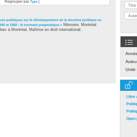
Regrouper par
|
Type
ces politiques sur le développement de la doctrine juridique en
Mémoire. Montréal
1940 et 1960 : le tournant pragmatique »
c à Montréal, Maîtrise en droit international.
Anné
Auteu
Unité
Libre
Polit
Polit
Open p