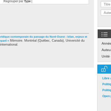
Regrouper par
Type
|
juridique contemporain du passage du Nord-Ouest : bilan, enjeux et
Mémoire. Montréal (Québec, Canada), Université du
mparé »
Anné
international.
Auteu
Unité
Libre
Polit
Polit
Open p