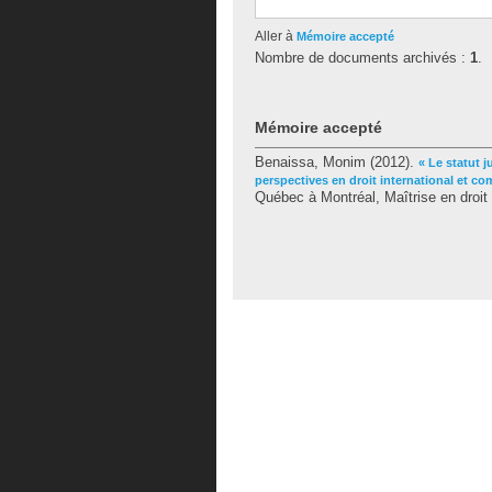
Aller à
Mémoire accepté
Nombre de documents archivés :
1
.
Mémoire accepté
Benaissa, Monim
(2012).
« Le statut 
perspectives en droit international et co
Québec à Montréal, Maîtrise en droit 