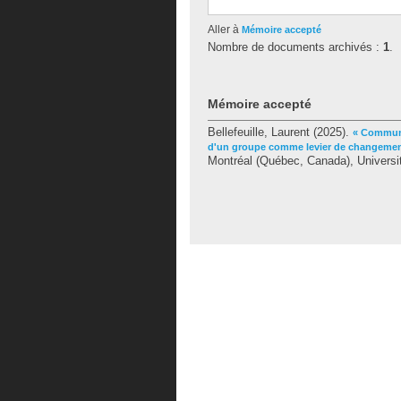
Aller à
Mémoire accepté
Nombre de documents archivés :
1
.
Mémoire accepté
Bellefeuille, Laurent
(2025).
« Communa
d'un groupe comme levier de changement 
Montréal (Québec, Canada), Universit