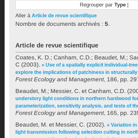
Regrouper par
Type
|
Aller à
Article de revue scientifique
Nombre de documents archivés :
5
.
Article de revue scientifique
Coates, K. D.
;
Canham, C.D.
;
Beaudet, M.
;
Sac
C
(2003).
« Use of a spatially explicit individual-t
explore the implications of patchiness in structurall
Forest Ecology and Management
, 186, pp. 29
Beaudet, M.
;
Messier, C.
et
Canham, C.D.
(20
understory light conditions in northern hardwood for
parameterization, sensitivity analysis, and tests of 
Forest Ecology and Management
, 165, pp. 23
Beaudet, M.
et
Messier, C.
(2002).
« Variation 
light transmission following selection cutting in no