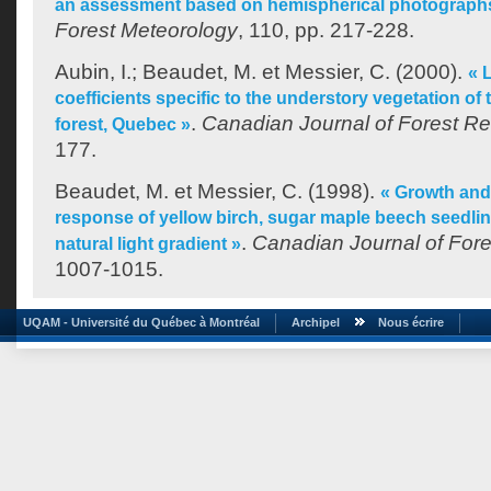
an assessment based on hemispherical photograph
Forest Meteorology
, 110, pp. 217-228.
Aubin, I.
;
Beaudet, M.
et
Messier, C.
(2000).
« 
coefficients specific to the understory vegetation of
.
Canadian Journal of Forest R
forest, Quebec »
177.
Beaudet, M.
et
Messier, C.
(1998).
« Growth and
response of yellow birch, sugar maple beech seedli
.
Canadian Journal of For
natural light gradient »
1007-1015.
UQAM - Université du Québec à Montréal
Archipel
Nous écrire