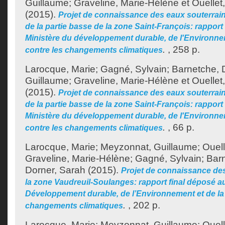
Guillaume
;
Graveline, Marie-Hélène
et
Ouellet
(2015).
Projet de connaissance des eaux souterraine
de la partie basse de la zone Saint-François: rapport
Ministère du développement durable, de l'Environnem
.
, 258 p.
contre les changements climatiques
Larocque, Marie
;
Gagné, Sylvain
;
Barnetche, 
Guillaume
;
Graveline, Marie-Hélène
et
Ouellet
(2015).
Projet de connaissance des eaux souterraine
de la partie basse de la zone Saint-François: rappo
Ministère du développement durable, de l'Environnem
.
, 66 p.
contre les changements climatiques
Larocque, Marie
;
Meyzonnat, Guillaume
;
Ouell
Graveline, Marie-Hélène
;
Gagné, Sylvain
;
Bar
Dorner, Sarah
(2015).
Projet de connaissance de
la zone Vaudreuil-Soulanges: rapport final déposé a
Développement durable, de l’Environnement et de la 
.
, 202 p.
changements climatiques
Larocque, Marie
;
Meyzonnat, Guillaume
;
Ouell