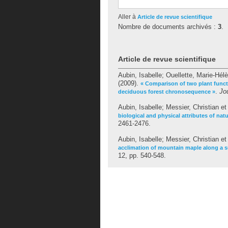
Aller à
Article de revue scientifique
Nombre de documents archivés :
3
.
Article de revue scientifique
Aubin, Isabelle
;
Ouellette, Marie-Hél
(2009).
« Comparison of two plant functi
.
Jo
deciduous forest chronosequence »
Aubin, Isabelle
;
Messier, Christian
e
biological and physical attributes of nat
2461-2476.
Aubin, Isabelle
;
Messier, Christian
e
acclimation of mountain maple along a su
12, pp. 540-548.