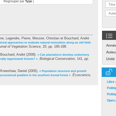
Regrouper par
Type
|
ène
;
Legendre, Pierre
;
Messier, Christian
et
Bouchard, André
onal approaches to evaluate natural restoration along an old-field-
Anné
urnal of Vegetation Science
, 20, pp. 185-198.
Auteu
t
Bouchard, André
(2008).
« Can plantations develop understory
.
Biological Conservation
, 141, pp.
Unité
urally regenerated forests? »
t
Kneeshaw, Daniel
(2005).
« Population structure and growth
.
Écoscience
,
ccessional gradient in the southern boreal forest »
Libre
Polit
Polit
Open p