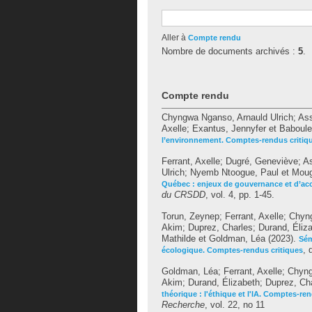
Aller à
Compte rendu
Nombre de documents archivés :
5
.
Compte rendu
Chyngwa Nganso, Arnauld Ulrich
;
Ass
Axelle
;
Exantus, Jennyfer
et
Baboule 
l’environnement. Comptes-rendus critiq
Ferrant, Axelle
;
Dugré, Geneviève
;
As
Ulrich
;
Nyemb Ntoogue, Paul
et
Moug
Québec : enjeux de gouvernance et d’acc
du CRSDD
, vol. 4, pp. 1-45.
Torun, Zeynep
;
Ferrant, Axelle
;
Chyng
Akim
;
Duprez, Charles
;
Durand, Éliz
Mathilde
et
Goldman, Léa
(2023).
Sém
,
écologique. Comptes-rendus critiques
Goldman, Léa
;
Ferrant, Axelle
;
Chyng
Akim
;
Durand, Élizabeth
;
Duprez, Ch
théorique : l'éthique et l'IA. Comptes-ren
Recherche
, vol. 22, no 11