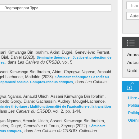
Regrouper par
Type
|
ani Kimwanga Bin Ibrahim, Akim
;
Dugré, Geneviève
;
Ferrant,
Anné
Bial, Daniel
(2023).
Séminaire théorique : Justice et protection de
, dans
Les Cahiers du CRSDD
, vol. 5
Auteu
ues.
Unité
sani Kimwanga Bin Ibrahim, Akim
;
Chyngwa Nganso, Arnauld
el-Lachance, Mathilde
(2023).
Séminaire théorique : La forêt au
, dans
Les Cahiers
eptabilité sociale. Comptes-rendus critiques
wa Nganso, Arnauld Ulrich
;
Assani Kimwanga Bin Ibrahim,
Libre
abeth
;
Gorcy, Diane
;
Gachassin, Audrey
;
Mougel-Lachance,
Polit
inaire théorique : Multifonctionnalité de l’agriculture et la transition
 dans
Les Cahiers du CRSDD
, vol. 2, pp. 1-44.
Polit
Open p
wa Nganso, Arnauld Ulrich
;
Assani Kimwanga Bin Ibrahim,
arles
;
Dugré, Geneviève
et
Torun, Zeynep
(2022).
Séminaire
, dans
Les Cahiers du CRSDD, Collection
dus critiques.