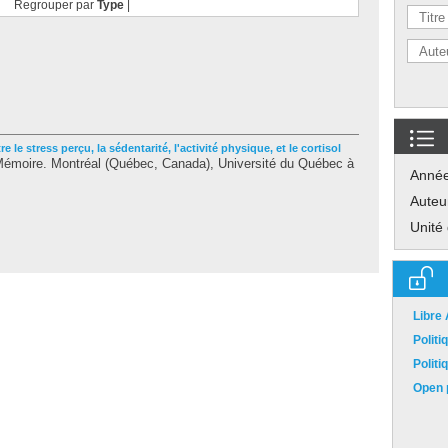
Regrouper par
Type
|
e le stress perçu, la sédentarité, l'activité physique, et le cortisol
émoire. Montréal (Québec, Canada), Université du Québec à
Anné
Auteu
Unité
Libre
Polit
Polit
Open p