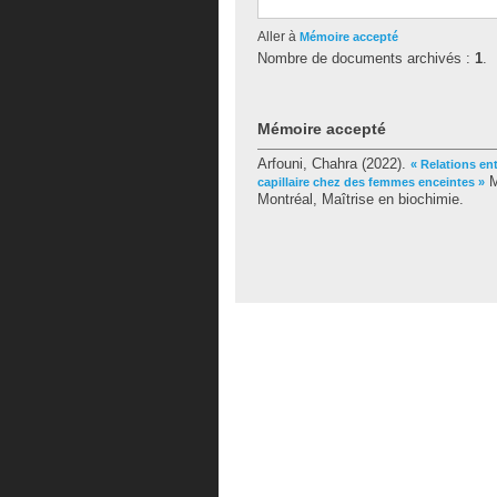
Aller à
Mémoire accepté
Nombre de documents archivés :
1
.
Mémoire accepté
Arfouni, Chahra
(2022).
« Relations entr
M
capillaire chez des femmes enceintes »
Montréal, Maîtrise en biochimie.