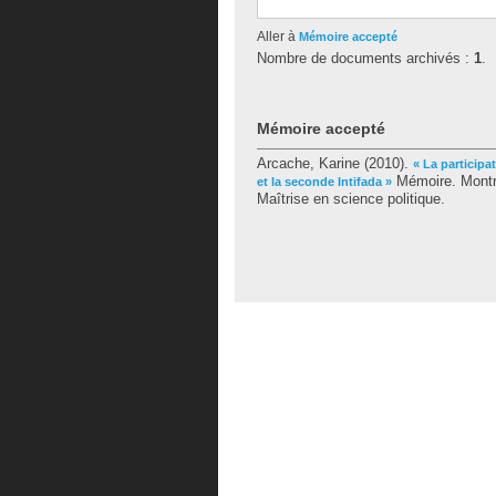
Aller à
Mémoire accepté
Nombre de documents archivés :
1
.
Mémoire accepté
Arcache, Karine
(2010).
« La participa
Mémoire. Montré
et la seconde Intifada »
Maîtrise en science politique.