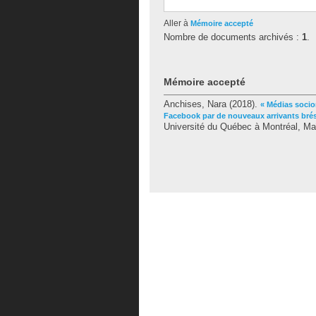
Aller à
Mémoire accepté
Nombre de documents archivés :
1
.
Mémoire accepté
Anchises, Nara
(2018).
« Médias socio
Facebook par de nouveaux arrivants brési
Université du Québec à Montréal, Ma