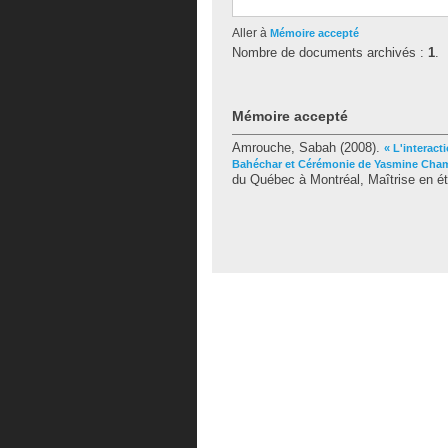
Aller à
Mémoire accepté
Nombre de documents archivés :
1
.
Mémoire accepté
Amrouche, Sabah
(2008).
« L'interact
Bahéchar et Cérémonie de Yasmine Cham
du Québec à Montréal, Maîtrise en étu