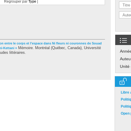
Regrouper par
Type
|
ion entre le corps et l'espace dans Ni fleurs ni couronnes de Souad
Mémoire. Montréal (Québec, Canada), Université
i-Kettani »
Anné
des littéraires.
Auteu
Unité
Libre
Polit
Polit
Open p