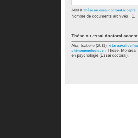
Aller à
Thèse ou essai doctoral accepté
Nombre de documents archivés :
1
.
Thèse ou essai doctoral accept
Alix, Isabelle
(2011).
« Le travail de l'
Thèse. Montréal 
phénoménologique »
en psychologie (Essai doctoral).