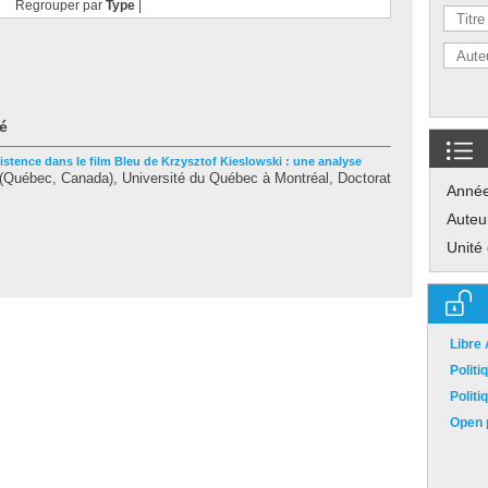
Regrouper par
Type
|
é
existence dans le film Bleu de Krzysztof Kieslowski : une analyse
(Québec, Canada), Université du Québec à Montréal, Doctorat
Anné
Auteu
Unité
Libre
Polit
Polit
Open p