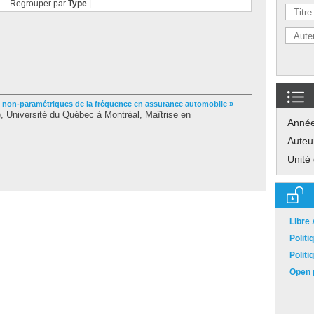
Regrouper par
Type
|
s non-paramétriques de la fréquence en assurance automobile »
 Université du Québec à Montréal, Maîtrise en
Anné
Auteu
Unité
Libre
Polit
Polit
Open p