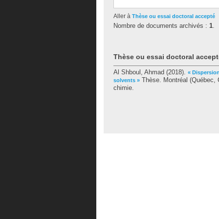
Aller à
Thèse ou essai doctoral accepté
Nombre de documents archivés :
1
.
Thèse ou essai doctoral accept
Al Shboul, Ahmad
(2018).
« Dispersio
Thèse. Montréal (Québec, C
solvents »
chimie.