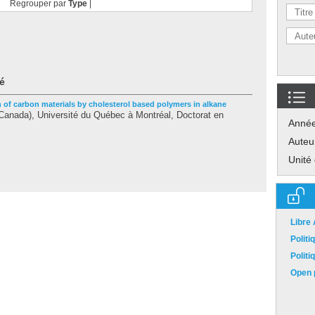
Regrouper par
Type
|
é
n of carbon materials by cholesterol based polymers in alkane
anada), Université du Québec à Montréal, Doctorat en
Anné
Auteu
Unité
Libre
Polit
Polit
Open p