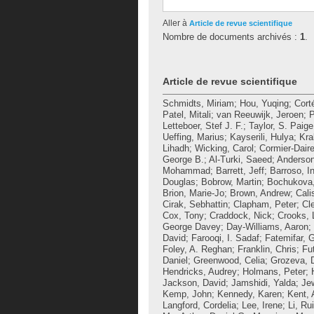
Aller à
Article de revue scientifique
Nombre de documents archivés :
1
.
Article de revue scientifique
Schmidts, Miriam
;
Hou, Yuqing
;
Cort
Patel, Mitali
;
van Reeuwijk, Jeroen
;
P
Letteboer, Stef J. F.
;
Taylor, S. Paige
Ueffing, Marius
;
Kayserili, Hulya
;
Kra
Lihadh
;
Wicking, Carol
;
Cormier-Daire
George B.
;
Al-Turki, Saeed
;
Anderson
Mohammad
;
Barrett, Jeff
;
Barroso, I
Douglas
;
Bobrow, Martin
;
Bochukova,
Brion, Marie-Jo
;
Brown, Andrew
;
Cali
Cirak, Sebhattin
;
Clapham, Peter
;
Cl
Cox, Tony
;
Craddock, Nick
;
Crooks, 
George Davey
;
Day-Williams, Aaron
;
David
;
Farooqi, I. Sadaf
;
Fatemifar, 
Foley, A. Reghan
;
Franklin, Chris
;
Fu
Daniel
;
Greenwood, Celia
;
Grozeva, D
Hendricks, Audrey
;
Holmans, Peter
;
Jackson, David
;
Jamshidi, Yalda
;
Jew
Kemp, John
;
Kennedy, Karen
;
Kent, 
Langford, Cordelia
;
Lee, Irene
;
Li, Rui