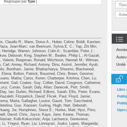
Regrouper par
Type
|
és, Claudio R.
;
Mans, Dorus A.
;
Huber, Celine
;
Boldt, Karsten
;
laza, Jean-Marc
;
van Beersum, Sylvia E. C.
;
Yap, Zhi Min
;
Anné
;
Herridge, Warren
;
Johnson, Colin A.
;
Scambler, Peter J.
;
kow, Deborah
;
King, Stephen M.
;
Beales, Philip L.
;
Al-Gazali,
Auteu
, Valerie
;
Roepman, Ronald
;
Mitchison, Hannah M.
;
Witman,
Unité
, Carl
;
Anney, Richard
;
Antony, Dinu
;
Asimit, Jennifer
;
Ayub,
nês
;
Bentham, Jamie
;
Bhattacharya, Shoumo
;
Blackwood,
 Elena
;
Bolton, Patrick
;
Boustred, Chris
;
Breen, Gerome
;
ssano, Mattia
;
Carss, Keren
;
Chatterjee, Krishna
;
Chen, Lu
;
ement, Gail
;
Coates, Guy
;
Collier, David
;
Cosgrove, Catherine
;
Lucy
;
Curran, Sarah
;
Daly, Allan
;
Danecek, Petr
;
Smith,
Libre
Day, Ian
;
Durbin, Richard
;
Edkins, Sarah
;
Ellis, Peter
;
Evans,
Ghazaleh
;
Fitzpatrick, David
;
Flicek, Paul
;
Floyd, Jamie
;
Polit
tema, Marta
;
Gallagher, Louise
;
Gaunt, Tom
;
Geschwind,
Polit
etelina
;
Guo, Xiaosen
;
Gurling, Hugh
;
Hart, Deborah
;
Huang, Jie
;
Humphries, Steve E.
;
Hurles, Matt
;
Hysi, Pirro
;
Open p
ell, David
;
Chris, Joyce
;
Kaye, Jane
;
Keane, Thomas
;
Alastair
;
Kolb-Kokocinski, Anja
;
Lachance, Genevieve
;
;
Li, Yingrui
;
Ryan, Liu
;
Lönnqvist, Jouko
;
Lopes, Margarida
;