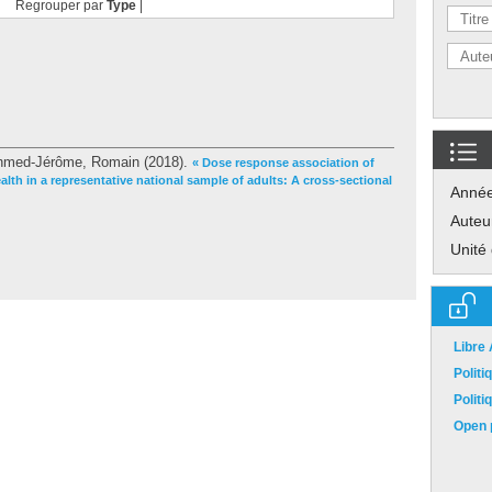
Regrouper par
Type
|
hmed-Jérôme, Romain
(2018).
« Dose response association of
ealth in a representative national sample of adults: A cross-sectional
Anné
Auteu
Unité
Libre
Polit
Polit
Open p