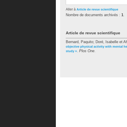
Aller à
Article de revue scientifique
Nombre de documents archivés :
1
.
Article de revue scientifique
Bernard, Paquito
;
Doré, Isabelle
et
A
objective physical activity with mental h
.
Plos One
.
study »