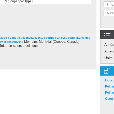
Regrouper par
Type
|
sation politique des mega events sportifs : analyse comparative des
Mémoire. Montréal (Québec, Canada),
ry et Vancouver »
Anné
trise en science politique.
Auteu
Unité
Libre
Polit
Polit
Open p