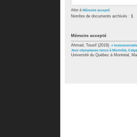
Aller à
Mémoire accepté
Nombre de documents archivés :
1
.
Mémoire accepté
Ahmad, Tousif
(2019).
« Instrumentali
Jeux olympiques tenus à Montréal, Calga
Université du Québec à Montréal, Maî