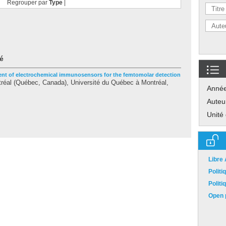
Regrouper par
Type
|
é
nt of electrochemical immunosensors for the femtomolar detection
éal (Québec, Canada), Université du Québec à Montréal,
Anné
Auteu
Unité
Libre
Polit
Polit
Open p