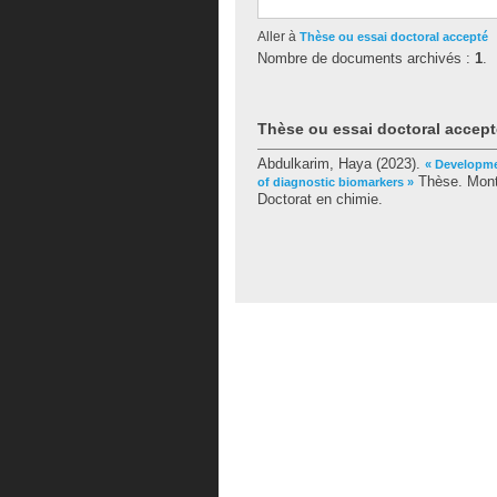
Aller à
Thèse ou essai doctoral accepté
Nombre de documents archivés :
1
.
Thèse ou essai doctoral accept
Abdulkarim, Haya
(2023).
« Developme
Thèse. Montr
of diagnostic biomarkers »
Doctorat en chimie.