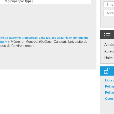
Regrouper par
Type
|
cité du traitement Phoslock® dans les lacs stratifiés en période du
Mémoire. Montréal (Québec, Canada), Université du
omont »
Anné
nces de l'environnement.
Auteu
Unité
Libre
Polit
Polit
Open p