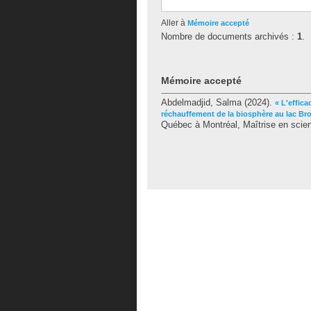
Aller à
Mémoire accepté
Nombre de documents archivés :
1
.
Mémoire accepté
Abdelmadjid, Salma
(2024).
« L'effica
réchauffement de la biosphère au lac Br
Québec à Montréal, Maîtrise en scie