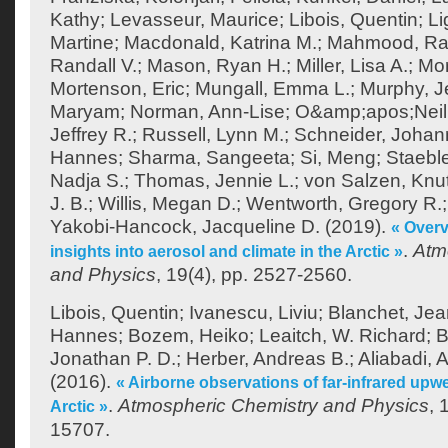
Kathy
;
Levasseur, Maurice
;
Libois, Quentin
;
Li
Martine
;
Macdonald, Katrina M.
;
Mahmood, Ra
Randall V.
;
Mason, Ryan H.
;
Miller, Lisa A.
;
Mor
Mortenson, Eric
;
Mungall, Emma L.
;
Murphy, J
Maryam
;
Norman, Ann-Lise
;
O&amp;apos;Neill
Jeffrey R.
;
Russell, Lynn M.
;
Schneider, Joha
Hannes
;
Sharma, Sangeeta
;
Si, Meng
;
Staeble
Nadja S.
;
Thomas, Jennie L.
;
von Salzen, Knu
J. B.
;
Willis, Megan D.
;
Wentworth, Gregory R.
Yakobi-Hancock, Jacqueline D.
(2019).
« Over
.
Atm
insights into aerosol and climate in the Arctic »
and Physics
, 19(4), pp. 2527-2560.
Libois, Quentin
;
Ivanescu, Liviu
;
Blanchet, Jea
Hannes
;
Bozem, Heiko
;
Leaitch, W. Richard
;
B
Jonathan P. D.
;
Herber, Andreas B.
;
Aliabadi, A
(2016).
« Airborne observations of far-infrared upwe
.
Atmospheric Chemistry and Physics
, 
Arctic »
15707.