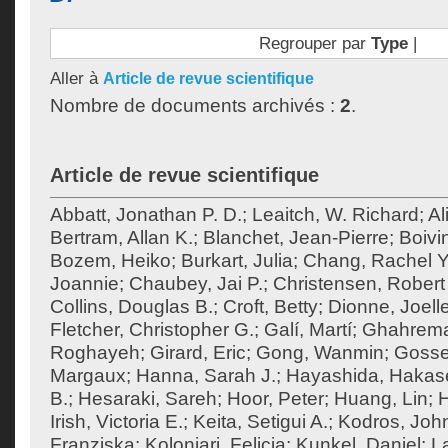
Regrouper par
Type
|
Aller à
Article de revue scientifique
Nombre de documents archivés :
2
.
Article de revue scientifique
Abbatt, Jonathan P. D.
;
Leaitch, W. Richard
;
Al
Bertram, Allan K.
;
Blanchet, Jean-Pierre
;
Boivi
Bozem, Heiko
;
Burkart, Julia
;
Chang, Rachel Y
Joannie
;
Chaubey, Jai P.
;
Christensen, Robert 
Collins, Douglas B.
;
Croft, Betty
;
Dionne, Joell
Fletcher, Christopher G.
;
Galí, Martí
;
Ghahrema
Roghayeh
;
Girard, Eric
;
Gong, Wanmin
;
Gossel
Margaux
;
Hanna, Sarah J.
;
Hayashida, Hakas
B.
;
Hesaraki, Sareh
;
Hoor, Peter
;
Huang, Lin
;
H
Irish, Victoria E.
;
Keita, Setigui A.
;
Kodros, Joh
Franziska
;
Kolonjari, Felicia
;
Kunkel, Daniel
;
La