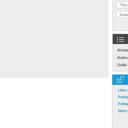
Anné
Auteu
Unité
Libre
Polit
Polit
Open p