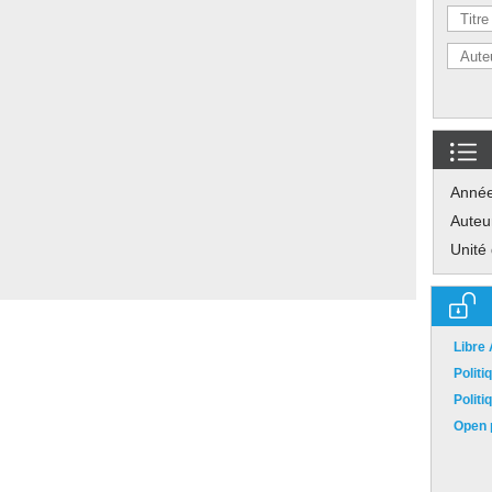
Anné
Auteu
Unité
Libre
Polit
Polit
Open p