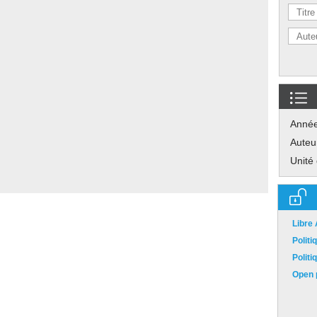
Anné
Auteu
Unité
Libre
Polit
Polit
Open p