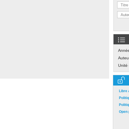
Anné
Auteu
Unité
Libre
Polit
Polit
Open p