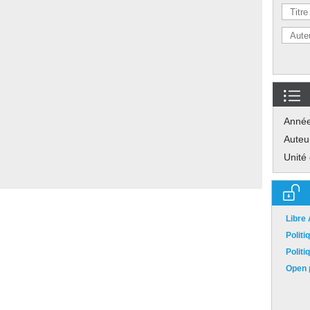
Anné
Auteu
Unité
Libre
Polit
Polit
Open p