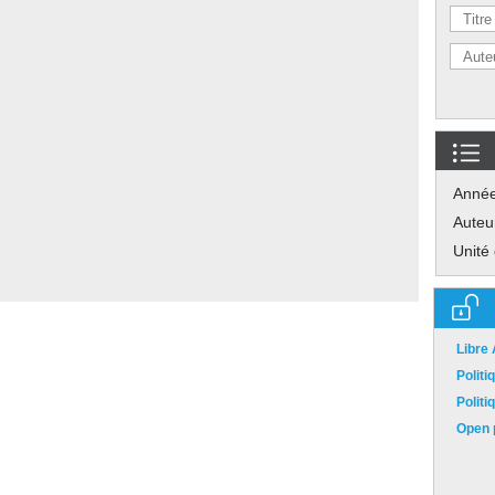
Anné
Auteu
Unité
Libre
Polit
Polit
Open p