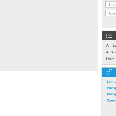
Anné
Auteu
Unité
Libre
Polit
Polit
Open p