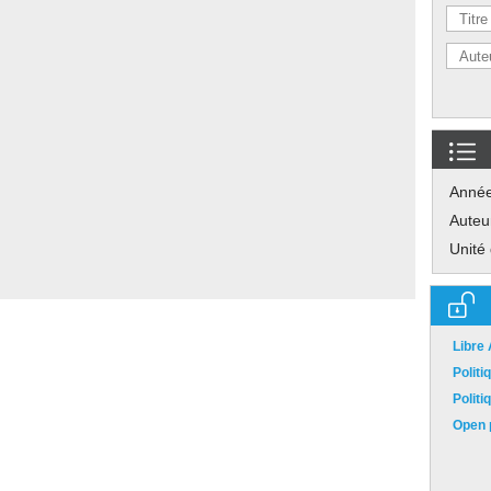
Anné
Auteu
Unité
Libre
Polit
Polit
Open p