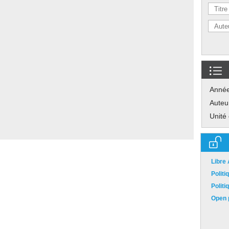
Anné
Auteu
Unité
Libre
Polit
Polit
Open p