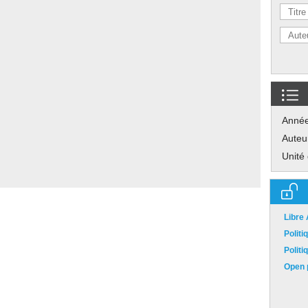
Anné
Auteu
Unité
Libre
Polit
Polit
Open p