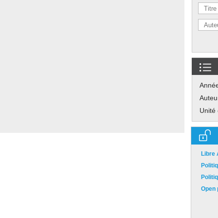
Anné
Auteu
Unité
Libre
Polit
Polit
Open p