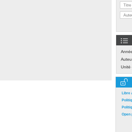
Anné
Auteu
Unité
Libre
Polit
Polit
Open p