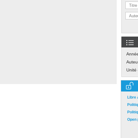
Anné
Auteu
Unité
Libre
Polit
Polit
Open p