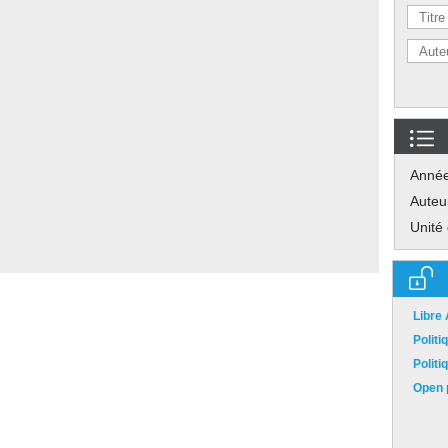
Anné
Auteu
Unité
Libre
Polit
Polit
Open p