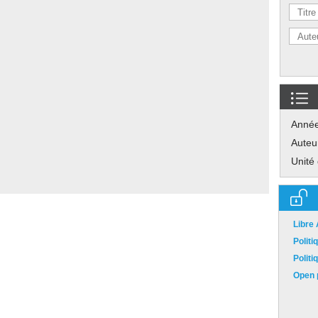
Anné
Auteu
Unité
Libre
Polit
Polit
Open p