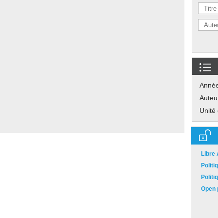
Anné
Auteu
Unité
Libre
Polit
Polit
Open p