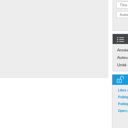
Anné
Auteu
Unité
Libre
Polit
Polit
Open p